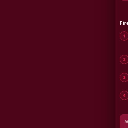
Fir
1
2
3
4
ก