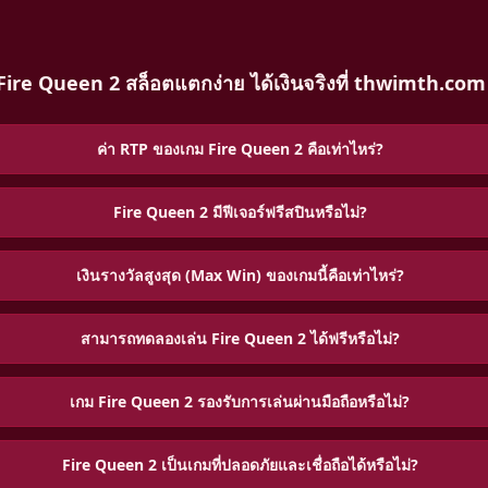
Fire Queen 2 สล็อตแตกง่าย ได้เงินจริงที่ thwimth.com
ค่า RTP ของเกม Fire Queen 2 คือเท่าไหร่?
Fire Queen 2 มีฟีเจอร์ฟรีสปินหรือไม่?
เงินรางวัลสูงสุด (Max Win) ของเกมนี้คือเท่าไหร่?
สามารถทดลองเล่น Fire Queen 2 ได้ฟรีหรือไม่?
เกม Fire Queen 2 รองรับการเล่นผ่านมือถือหรือไม่?
Fire Queen 2 เป็นเกมที่ปลอดภัยและเชื่อถือได้หรือไม่?