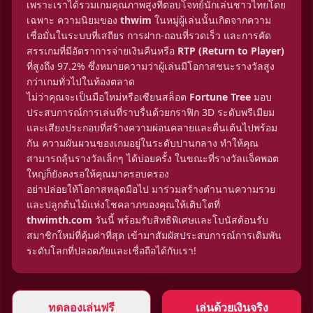
เพราะเราได้รวมเกมคุณภาพสูงที่ตอบโจทย์นักเล่นชาวไทยโดย
เฉพาะ ความนิยมของ
thwim
ในหมู่ผู้เล่นนั้นเกิดจากความ
เชื่อมั่นในระบบที่เสถียร การฝาก-ถอนที่รวดเร็ว และการคัด
สรรเกมที่มีอัตราการจ่ายเงินคืนหรือ
RTP (Return to Player)
ที่สูงถึง 97.2% ซึ่งหมายความว่าผู้เล่นมีโอกาสชนะรางวัลสูง
กว่าเกมทั่วไปในท้องตลาด
ไม่ว่าคุณจะเป็นมือใหม่หรือเซียนสล็อต
Fortune Tree
มอบ
ประสบการณ์การเล่นที่ราบรื่นด้วยกราฟิก 3D ระดับพรีเมียม
และเสียงประกอบที่สร้างความผ่อนคลายและตื่นเต้นไปพร้อม
กัน ความผันผวนของเกมอยู่ในระดับปานกลาง ทำให้คุณ
สามารถลุ้นรางวัลเล็กๆ ได้บ่อยครั้ง ในขณะที่รางวัลแจ็คพอต
ใหญ่ก็ยังคงรอให้คุณมาครอบครอง
อย่าปล่อยให้โอกาสหลุดมือไป มาร่วมสร้างตำนานความรวย
และปลูกต้นไม้แห่งโชคลาภของคุณให้เติบโตที่
thwimth.com
วันนี้ พร้อมรับสิทธิพิเศษและโบนัสต้อนรับ
สมาชิกใหม่ที่คุ้มค่าที่สุด เข้ามาสัมผัสประสบการณ์การเดิมพัน
ระดับโลกที่ปลอดภัยและเชื่อถือได้กับเรา!
ทดลองเล่นฟรี
เล่นด้วยเงินจริง