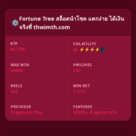
Fortune Tree สล็อตนำโชค แตกง่าย ได้เงิน
⚙️
จริงที่ thwimth.com
RTP
VOLATILITY
96.75%
สูง ⚡⚡⚡⚡🌑
MAX WIN
PAYLINES
x5000
243
REELS
MIN BET
5x3
1 บาท
PROVIDER
FEATURES
Pragmatic Play
ฟรีสปิน, ตัวคูณมหาศาล