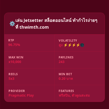
เล่น Jetsetter สล็อตออนไลน์ ทำกำไรง่ายๆ
⚙️
ที่ thwimth.com
RTP
VOLATILITY
96.75%
สูง ⚡⚡⚡⚡🌑
MAX WIN
PAYLINES
x10,000
243
REELS
MIN BET
5x3
0.20 บาท
PROVIDER
FEATURES
Pragmatic Play
ฟรีสปิน, ตัวคูณสะสม