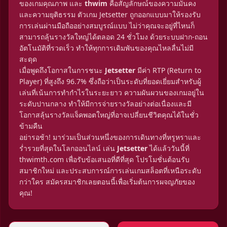
ของเกมคุณภาพ และ
thwim
คือสัญลักษณ์ของความมั่นคง
และความยุติธรรม ตัวเกม Jetsetter ถูกออกแบบมาให้รองรับ
การเล่นผ่านมือถืออย่างสมบูรณ์แบบ ไม่ว่าคุณจะอยู่ที่ไหนก็
สามารถลุ้นรางวัลใหญ่ได้ตลอด 24 ชั่วโมง ด้วยระบบฝาก-ถอน
อัตโนมัติที่รวดเร็ว ทำให้ทุกการเดิมพันของคุณไหลลื่นไม่มี
สะดุด
เมื่อพูดถึงโอกาสในการชนะ
Jetsetter
มีค่า RTP (Return to
Player) ที่สูงถึง 96.7% ซึ่งถือว่าเป็นระดับที่ยอดเยี่ยมสำหรับผู้
เล่นที่เน้นการทำกำไรในระยะยาว ความผันผวนของเกมอยู่ใน
ระดับปานกลาง ทำให้มีการจ่ายรางวัลอย่างต่อเนื่องและมี
โอกาสลุ้นรางวัลแจ็คพอตใหญ่ที่อาจเปลี่ยนชีวิตคุณได้ในชั่ว
ข้ามคืน
อย่ารอช้า! มาร่วมเป็นส่วนหนึ่งของการเดินทางที่หรูหราและ
ร่ำรวยที่สุดในโลกออนไลน์ เล่น
Jetsetter
ได้แล้ววันนี้ที่
thwimth.com เพื่อรับข้อเสนอที่ดีที่สุด โปรโมชั่นต้อนรับ
สมาชิกใหม่ และประสบการณ์การเล่นเกมสล็อตที่เหนือระดับ
กว่าใคร สมัครสมาชิกเลยตอนนี้เพื่อเริ่มต้นการผจญภัยของ
คุณ!