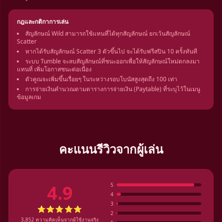
กฎและกติกาการเล่น
สัญลักษณ์ Wild สามารถใช้แทนที่ได้ทุกสัญลักษณ์ ยกเว้นสัญลักษณ์
Scatter
หากได้รับสัญลักษณ์ Scatter 3 ตัวขึ้นไป จะได้รับฟรีสปิน 10 ครั้งทันที
ระบบ Tumble จะลบสัญลักษณ์ที่ชนะออกเพื่อให้สัญลักษณ์ใหม่ตกลงมา
แทนที่ เพิ่มโอกาสชนะต่อเนื่อง
ตัวคูณจะเพิ่มขึ้นเรื่อยๆ ในระหว่างรอบโบนัสสูงสุดถึง 100 เท่า
การจ่ายเงินคำนวณตามตารางการจ่ายเงิน (Paytable) ที่ระบุไว้ในเมนู
ข้อมูลเกม
คะแนนรีวิวจากผู้เล่น
4.9
5
4
3
⭐⭐⭐⭐⭐
2
3,852 ความคิดเห็นจากผู้ใช้งานจริง