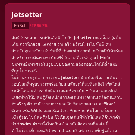
▶
Jetsetter
PG Soft
RTP 96.7%
สัมผัสประสบการณ์บินลัดฟ้าไปกับ
Jetsetter
เกมสล็อตสุดตื่น
เต้น กราฟิกสวย แตกง่าย จ่ายจริง พร้อมโปรโมชั่นพิเศษ
สำหรับคุณ สมัครเล่นวันนี้ที่ thwimth.com! เตรียมตัวให้พร้อม
สำหรับการเดินทางระดับเฟิร์สคลาสที่จะนำคุณไปพบกับ
ขุมทรัพย์มหาศาลในรูปแบบของเกมสล็อตออนไลน์ที่ล้ำสมัย
ที่สุดในขณะนี้
ในด้านของรูปแบบการเล่น
Jetsetter
นำเสนอธีมการเดินทาง
รอบโลกที่หรูหรา มาพร้อมกับสัญลักษณ์ที่สะท้อนถึงไลฟ์สไตล์
ระดับไฮเอนด์ กราฟิกมีความคมชัดระดับ HD และเอฟเฟกต์
เสียงที่ทำให้ผู้เล่นรู้สึกเหมือนกำลังเดินทางอยู่บนเครื่องบินส่วน
ตัวจริงๆ ตัวเกมมีระบบการจ่ายเงินที่หลากหลายและฟีเจอร์
พิเศษ เช่น Wilds และ Scatters ที่จะช่วยเพิ่มโอกาสในการ
เข้าสู่รอบโบนัสฟรีสปิน ซึ่งเป็นจุดเด่นที่ทำให้ผู้เล่นที่ค้นหาคำ
ว่า
thwim
ต่างหลั่งไหลกันเข้ามาสัมผัสความตื่นเต้นนี้
ทำไมต้องเลือกเล่นที่ thwimth.com? เพราะเราคือศูนย์รวม