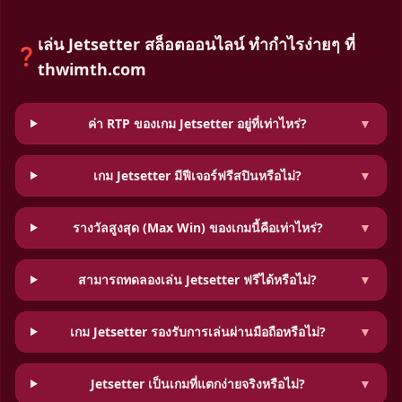
เล่น Jetsetter สล็อตออนไลน์ ทำกำไรง่ายๆ ที่
❓
thwimth.com
ค่า RTP ของเกม Jetsetter อยู่ที่เท่าไหร่?
▼
เกม Jetsetter มีฟีเจอร์ฟรีสปินหรือไม่?
▼
รางวัลสูงสุด (Max Win) ของเกมนี้คือเท่าไหร่?
▼
สามารถทดลองเล่น Jetsetter ฟรีได้หรือไม่?
▼
เกม Jetsetter รองรับการเล่นผ่านมือถือหรือไม่?
▼
Jetsetter เป็นเกมที่แตกง่ายจริงหรือไม่?
▼